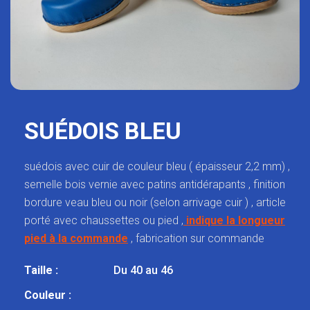
SUÉDOIS BLEU
suédois avec cuir de couleur bleu ( épaisseur 2,2 mm) ,
semelle bois vernie avec patins antidérapants , finition
bordure veau bleu ou noir (selon arrivage cuir ) , article
porté avec chaussettes ou pied ,
indique la longueur
pied à la commande
, fabrication sur commande
Taille :
Du 40 au 46
Couleur :