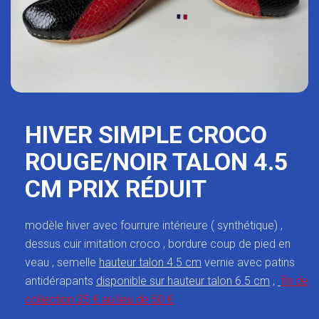
HIVER SIMPLE CROCO
ROUGE/NOIR TALON 4.5
CM PRIX RÉDUIT
modèle hiver avec fourrure intérieure ( synthétique) ,
dessus cuir imitation croco , bordure coup de pied en
veau , semelle
hauteur talon 4.5 cm
vernie avec patins
antidérapants
disponible sur hauteur talon 6.5 cm
,
fin de
collection 35 € au lieu de 50 €