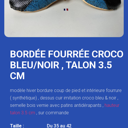
BORDÉE FOURRÉE CROCO
BLEU/NOIR , TALON 3.5
CM
modèle hiver bordure coup de pied et intérieure fourrure
( synthétique) , dessus cuir imitation croco bleu & noir ,
semelle bois vernie avec patins antidérapants ,
hauteur
talon 3.5 cm
, sur commande
Taille :
Du 35 au 42